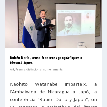
Rubén Darío, sense fronteres geogràfiques o
ideomàtiques
Art
,
Premis, distincions i nomenaments
Naohito Watanabe imparteix, a
l’Ambaixada de Nicaragua al Japó, la
conferència “Rubén Darío y Japón”, on
va repassar la trajectòria del literat