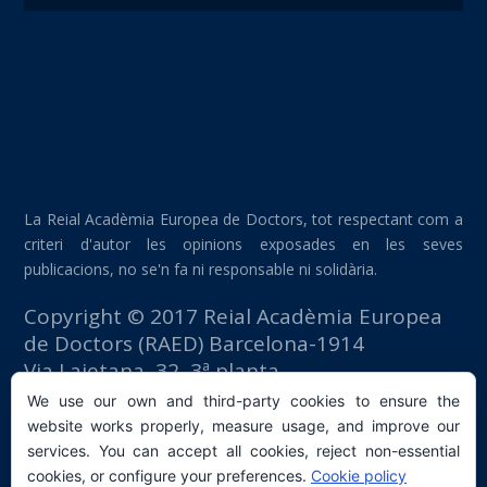
La Reial Acadèmia Europea de Doctors, tot respectant com a
criteri d'autor les opinions exposades en les seves
publicacions, no se'n fa ni responsable ni solidària.
Copyright © 2017 Reial Acadèmia Europea
de Doctors (RAED) Barcelona-1914
Via Laietana, 32, 3ª planta
Edifici Foment del Treball
We use our own and third-party cookies to ensure the
08003 Barcelona (España)
website works properly, measure usage, and improve our
tlf: +34 93 667 40 54
services. You can accept all cookies, reject non-essential
secretaria@raed.academy
cookies, or configure your preferences.
Cookie policy