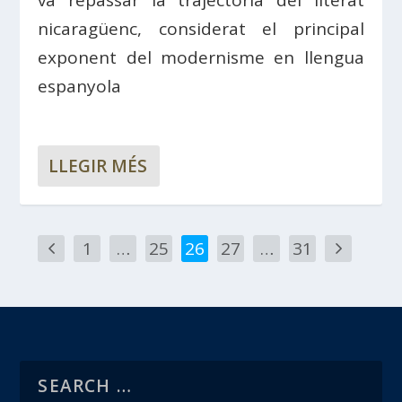
nicaragüenc, considerat el principal
exponent del modernisme en llengua
espanyola
LLEGIR MÉS
1
…
25
26
27
…
31