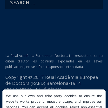
La Reial Acadèmia Europea de Doctors, tot respectant com a
criteri d'autor les opinions exposades en les seves
publicacions, no se'n fa ni responsable ni solidària.
Copyright © 2017 Reial Acadèmia Europea
de Doctors (RAED) Barcelona-1914
Via Laietana, 32, 3ª planta
Edifici Foment del Treball
We use our own and third-party cookies to ensure the
08003 Barcelona (España)
website works properly, measure usage, and improve our
tlf: +34 93 667 40 54
services. You can accept all cookies, reject non-essential