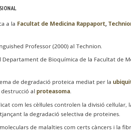
SSIONAL
ca a la
Facultat de Medicina Rappaport
,
Technion
inguished Professor (2000) al Technion.
l Departament de Bioquímica de la Facultat de Me
tema de degradació proteica mediat per la
ubiqui
 destrucció al
proteasoma
.
cat com les cèl·lules controlen la divisió cel·lular, 
jançant la degradació selectiva de proteïnes.
moleculars de malalties com certs càncers i la fibro