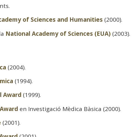
nts.
Academy of Sciences and Humanities
(2000).
la
National Academy of Sciences (EUA)
(2003).
ca
(2004).
ímica
(1994).
al Award
(1999).
 Award
en Investigació Mèdica Bàsica (2000).
e
(2001).
 Award
(2001).