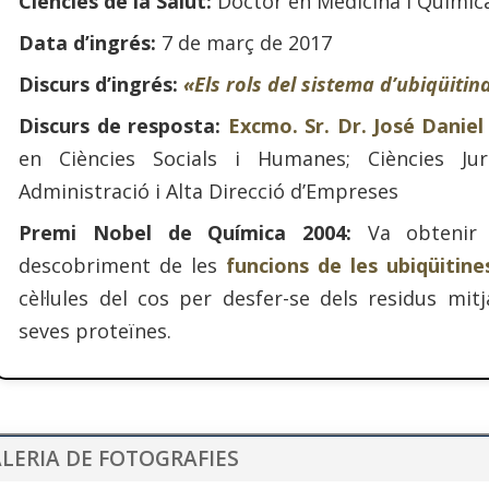
Ciències de la Salut:
Doctor en Medicina i Químic
Data d’ingrés:
7 de març de 2017
Discurs d’ingrés:
«Els rols del sistema d’ubiqüitina
Discurs de resposta:
Excmo. Sr. Dr. José Danie
en Ciències Socials i Humanes; Ciències Jur
Administració i Alta Direcció d’Empreses
Premi Nobel de Química 2004:
Va obtenir 
descobriment de les
funcions de les ubiqüitine
cèl·lules del cos per desfer-se dels residus mit
seves proteïnes.
LERIA DE FOTOGRAFIES