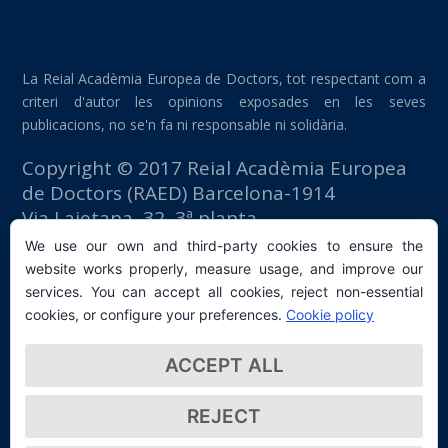
La Reial Acadèmia Europea de Doctors, tot respectant com a
criteri d'autor les opinions exposades en les seves
publicacions, no se'n fa ni responsable ni solidària.
Copyright © 2017 Reial Acadèmia Europea
de Doctors (RAED) Barcelona-1914
Via Laietana, 32, 3ª planta
Edifici Foment del Treball
We use our own and third-party cookies to ensure the
08003 Barcelona (España)
website works properly, measure usage, and improve our
tlf: +34 93 667 40 54
services. You can accept all cookies, reject non-essential
secretaria@raed.academy
cookies, or configure your preferences.
Cookie policy
Contacte i subscripció a la Newsletter
ACCEPT ALL
Política de privacitat
REJECT