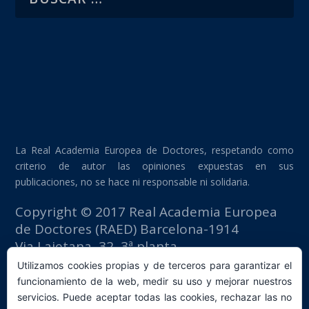
La Real Academia Europea de Doctores, respetando como
criterio de autor las opiniones expuestas en sus
publicaciones, no se hace ni responsable ni solidaria.
Copyright © 2017 Real Academia Europea
de Doctores (RAED) Barcelona-1914
Via Laietana, 32, 3ª planta
Edificio Fomento del Trabajo
Utilizamos cookies propias y de terceros para garantizar el
08003 Barcelona (España)
funcionamiento de la web, medir su uso y mejorar nuestros
tlf: +34 93 667 40 54
servicios. Puede aceptar todas las cookies, rechazar las no