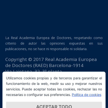
La Real Academia Europea de Doctores, respetando como
criterio de autor las opiniones expuestas en sus
publicaciones, no se hace ni responsable ni solidaria.
Copyright © 2017 Real Academia Europea
de Doctores (RAED) Barcelona-1914
Via Laietana, 32, 3ª planta
Edificio Fomento del Trabajo
Utilizamos cookies propias y de terceros para garantizar el
08003 Barcelona (España)
funcionamiento de la web, medir su uso y mejorar nuestros
tlf: +34 93 667 40 54
servicios. Puede aceptar todas las cookies, rechazar las no
secretaria@raed.academy
necesarias o configurar sus preferencias.
Política de cookies
Contacto y suscripción Newsletter
ACEPTAR TODO
Política de privacidad