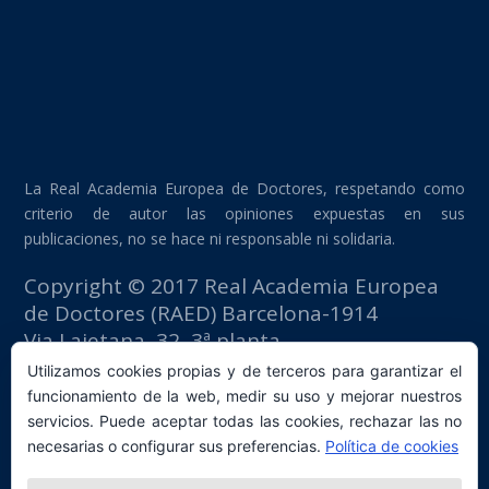
La Real Academia Europea de Doctores, respetando como
criterio de autor las opiniones expuestas en sus
publicaciones, no se hace ni responsable ni solidaria.
Copyright © 2017 Real Academia Europea
de Doctores (RAED) Barcelona-1914
Via Laietana, 32, 3ª planta
Edificio Fomento del Trabajo
Utilizamos cookies propias y de terceros para garantizar el
08003 Barcelona (España)
funcionamiento de la web, medir su uso y mejorar nuestros
tlf: +34 93 667 40 54
servicios. Puede aceptar todas las cookies, rechazar las no
secretaria@raed.academy
necesarias o configurar sus preferencias.
Política de cookies
Contacto y suscripción Newsletter