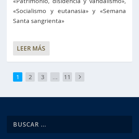
«Patrimonio, disidencia y vandalismo»,
«Socialismo y eutanasia» y «Semana
Santa sangrienta»
LEER MÁS
1
2
3
…
11