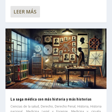
LEER MÁS
La saga médica con más historia y más historias
Ciencias de la salud
,
Derecho
,
Derecho Penal
,
Historia
,
Historia
nacional
,
Medicina Legal y Forense
,
Medicina y cirugía
,