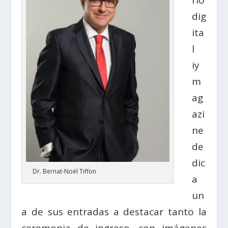
dig
ita
l
iy
m
ag
azi
ne
de
dic
Dr. Bernat-Noël Tiffon
a
un
a de sus entradas a destacar tanto la
ceremonia de ingreso, con imágenes