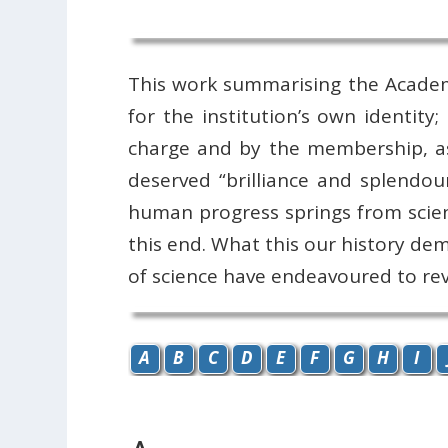
This work summarising the Academy’
for the institution’s own identity
charge and by the membership, as 
deserved “brilliance and splendo
human progress springs from scienc
this end. What this our history de
of science have endeavoured to rev
A
B
C
D
E
F
G
H
I