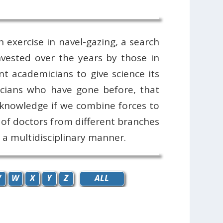
 exercise in navel-gazing, a search
invested over the years by those in
t academicians to give science its
icians who have gone before, that
f knowledge if we combine forces to
 of doctors from different branches
 a multidisciplinary manner.
V
W
X
Y
Z
ALL