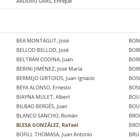
ARDERIU GRAS, Enrique
BEA MONTAGUT, José
BON
BELLOD BELLOD, José
BOR
BELTRÁN CODINA, Juan
BORD
BERINI JIMÉNEZ, José María
BOR
BERMEJO GIRTOIDS, Juan Ignacio
BOSC
BEYA ALONSO, Ernesto
BOS
BIAYNA MULET, Albert
BOU 
BILBAO BERGÉS, Juan
BOU
BLANCO SANCHO, Román
BROG
BLESA GONZÁLEZ, Rafael
BROS
BOFILL THOMASA, Juan Antonio
BRU 