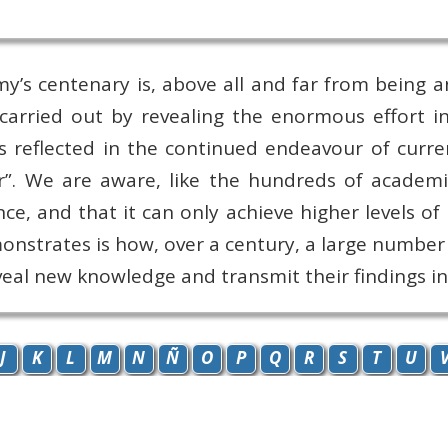
s centenary is, above all and far from being an
; carried out by revealing the enormous effort 
reflected in the continued endeavour of curren
ur”. We are aware, like the hundreds of academ
e, and that it can only achieve higher levels o
monstrates is how, over a century, a large number
eal new knowledge and transmit their findings in
J
K
L
M
N
Ñ
O
P
Q
R
S
T
U