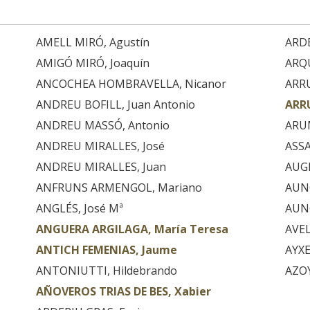
AMELL MIRÓ, Agustín
ARDE
AMIGÓ MIRÓ, Joaquín
ARQU
ANCOCHEA HOMBRAVELLA, Nicanor
ARRU
ANDREU BOFILL, Juan Antonio
ARR
ANDREU MASSÓ, Antonio
ARUM
ANDREU MIRALLES, José
ASSA
ANDREU MIRALLES, Juan
AUGE
ANFRUNS ARMENGOL, Mariano
AUNÓ
ANGLÉS, José Mª
AUN
ANGUERA ARGILAGA, María Teresa
AVE
ANTICH FEMENIAS, Jaume
AYXE
ANTONIUTTI, Hildebrando
AZOY
AÑOVEROS TRIAS DE BES, Xabier