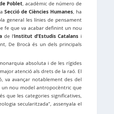
de Poblet
, acadèmic de número de
va
Secció de Ciències Humanes
, ha
pla general les línies de pensament
e fe que va acabar definint un nou
a
de l’
Institut d’Estudis Catalans
i
ent, De Brocà és un dels principals
 monarquia absoluta i de les rígides
ajor atenció als drets de la raó. El
ció, va avançar notablement des del
camí un nou model antropocèntric que
és que les categories significatives,
eologia secularitzada”, assenyala el