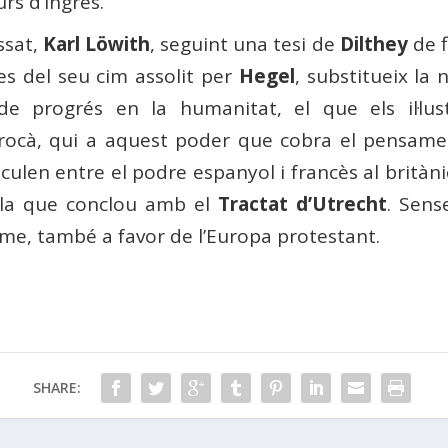
urs d’ingrés.
ssat,
Karl Löwith
, seguint una tesi de
Dilthey
de f
des del seu cim assolit per
Hegel
, substitueix la
a de progrés en la humanitat, el que els il·lus
ocà, qui a aquest poder que cobra el pensament
culen entre el podre espanyol i francès al britàni
ola que conclou amb el
Tractat d’Utrecht
. Sens
isme, també a favor de l’Europa protestant.
SHARE: