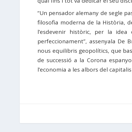
qual fins i tot va dedicar el seu disc
“Un pensador alemany de segle pa
filosofia moderna de la Història, 
l’esdevenir històric, per la ide
perfeccionament”, assenyala De Br
nous equilibris geopolítics, que bas
de successió a la Corona espany
l’economia a les albors del capital