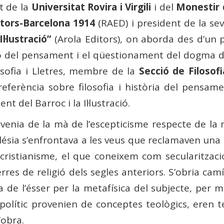
t de la
Universitat Rovira i Virgili
i del
Monestir 
tors-Barcelona 1914
(RAED) i president de la se
l·lustració”
(Arola Editors), on aborda des d’un 
ó del pensament i el qüestionament del dogma d
osofia i Lletres, membre de la
Secció de Filosofi
eferència sobre filosofia i història del pensam
t del Barroc i la Il·lustració.
t venia de la mà de l’escepticisme respecte de la
lésia s’enfrontava a les veus que reclamaven una m
el cristianisme, el que coneixem com secularitza
uerres de religió dels segles anteriors. S’obria 
ca de l’ésser per la metafísica del subjecte, per m
 polític provenien de conceptes teològics, eren t
’obra.