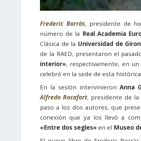
Frederic Borràs
, presidente de h
número de la
Real Academia Eur
Clásica de la
Universidad de Giro
de la RAED, presentaron el pasad
interior»
, respectivamente, en un
celebró en la sede de esta históric
En la sesión intervinieron
Anna G
Alfredo Rocafort
, presidente de l
paso a los dos autores, que prese
conexión que ya los llevó a com
«Entre dos segles»
en el
Museo de
El nuevo libro de Frederic Borràs