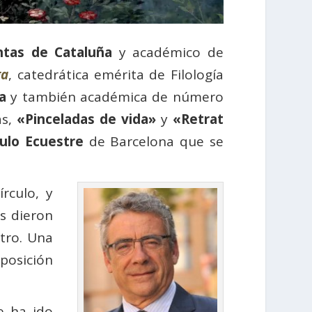
ntas de Cataluña
y académico de
ga
, catedrática emérita de Filología
a
y también académica de número
as,
«Pinceladas de vida»
y
«Retrat
ulo Ecuestre
de Barcelona que se
rculo, y
s dieron
tro. Una
posición
e ha ido