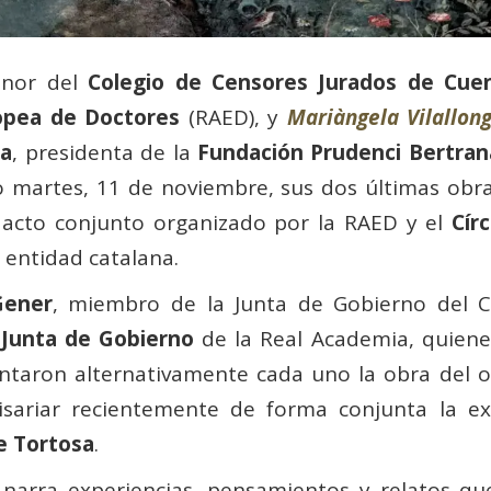
onor del
Colegio de Censores Jurados de Cue
opea de Doctores
(RAED), y
Mariàngela Vilallon
na
, presidenta de la
Fundación Prudenci Bertran
o martes, 11 de noviembre, sus dos últimas obr
 acto conjunto organizado por la RAED y el
Círc
a entidad catalana.
ener
, miembro de la Junta de Gobierno del Cí
a
Junta de Gobierno
de la Real Academia, quiene
ntaron alternativamente cada uno la obra del o
isariar recientemente de forma conjunta la ex
 Tortosa
.
 narra experiencias, pensamientos y relatos qu