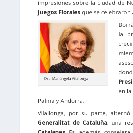
impresiones sobre la ciudad de Nu
Juegos Florales
que se celebraron a
Borr
la p
crec
miem
aseso
dond
Dra. Mariàngela Vilallonga
Pres
en la
Palma y Andorra.
Vilallonga, por su parte, alter
Generalitat de Cataluña
, una re
Catalanes
. Es, además, consejera