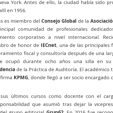
eva York. Antes de ello, la ciudad había sido pr
llí en 1956.
às es miembro del
Consejo Global
de la
Asociació
rincipal comunidad de profesionales dedicados
imiento corporativo a nivel internacional. R
bro de honor de
IECnet
, una de las principales 
ramiento fiscal y consultoría después de una larg
e ocupó durante ocho años una silla en s
idencia
de la Práctica de Auditoría. El académico 
 firma
KPMG
, donde llegó a ser socio encargado d
nó sus últimos cursos como docente con el car
sponsabilidad que asumió tras dejar la vicepre
 del grupo editorial
Grup62
. En 2016 fue recon