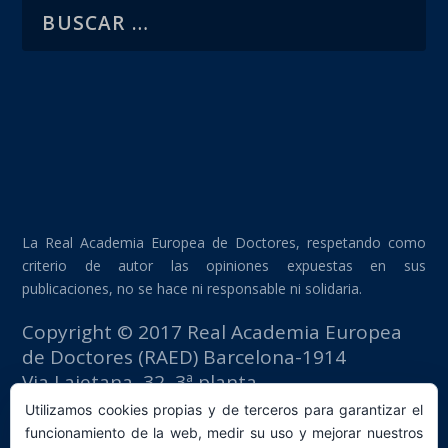
La Real Academia Europea de Doctores, respetando como
criterio de autor las opiniones expuestas en sus
publicaciones, no se hace ni responsable ni solidaria.
Copyright © 2017 Real Academia Europea
de Doctores (RAED) Barcelona-1914
Via Laietana, 32, 3ª planta
Edificio Fomento del Trabajo
Utilizamos cookies propias y de terceros para garantizar el
08003 Barcelona (España)
funcionamiento de la web, medir su uso y mejorar nuestros