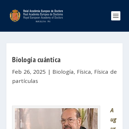
Biología cuántica
Feb 26, 2025
|
Biología
,
Física
,
Física de
partículas
A
ug
us