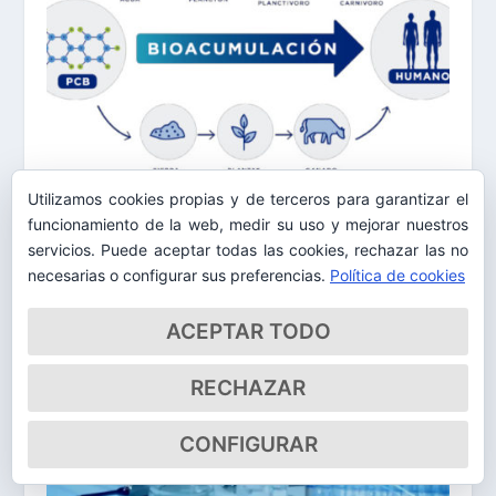
Utilizamos cookies propias y de terceros para garantizar el
La Fundación RAED finaliza el estudio piloto de
contaminación marina por microplásticos
funcionamiento de la web, medir su uso y mejorar nuestros
servicios. Puede aceptar todas las cookies, rechazar las no
3 Diciembre, 2021
necesarias o configurar sus preferencias.
Política de cookies
ACEPTAR TODO
RECHAZAR
CONFIGURAR