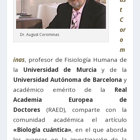
t
C
or
Dr. August Corominas
o
m
inas
, profesor de Fisiología Humana de
la
Univ
e
rsidad de Murcia
y de la
Universidad Autónoma de Barcelona
y
académico emérito de la
Real
Academia Europea de
Doctores
(RAED), comparte con la
comunidad académica el artículo
«Biología cuántica»
, en el que aborda
los avances en la investigación de la