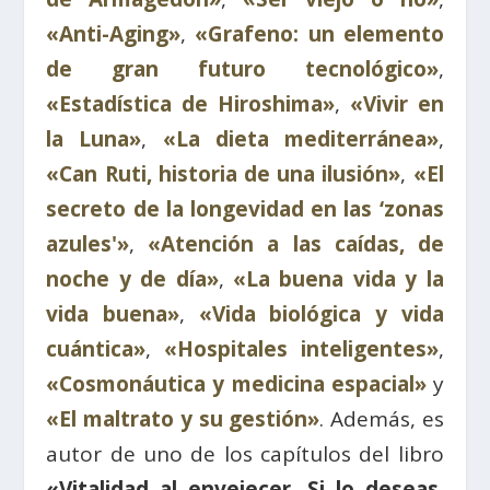
«Anti-Aging»
,
«Grafeno: un elemento
de gran futuro tecnológico»
,
«Estadística de Hiroshima»
,
«Vivir en
la Luna»
,
«La dieta mediterránea»
,
«Can Ruti, historia de una ilusión»
,
«El
secreto de la longevidad en las ‘zonas
azules'»
,
«Atención a las caídas, de
noche y de día»
,
«La buena vida y la
vida buena»
,
«Vida biológica y vida
cuántica»
,
«Hospitales inteligentes»
,
«Cosmonáutica y medicina espacial»
y
«El maltrato y su gestión»
. Además, es
autor de uno de los capítulos del
libro
«Vitalidad al envejecer. Si lo deseas,