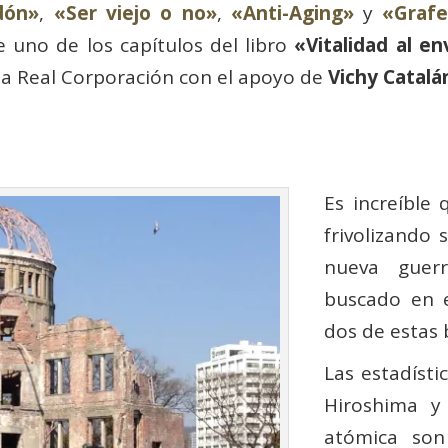
dón»
,
«Ser viejo o no»
,
«Anti-Aging»
y
«Grafe
e uno de los capítulos del
libro
«Vitalidad al en
 la Real Corporación con el apoyo de
Vichy Catalá
Es increíble
frivolizando
nueva guer
buscado en e
dos de estas
Las estadíst
Hiroshima y
atómica son