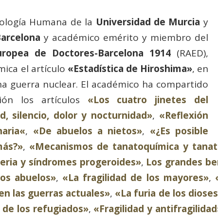
siología Humana de la
Univ
e
rsidad de Murcia
y
arcelona
y académico emérito y miembro del
ropea de Doctores-Barcelona 1914
(RAED),
ica el artículo
«Estadística de Hiroshima»
, en
a guerra nuclear.
El
académico ha compartido
ión los artículos
«Los cuatro jinetes del
d, silencio, dolor y nocturnidad»
,
«Reflexión
aria
«
,
«De abuelos a nietos»
,
«¿Es posible
más?»
,
«Mecanismos de tanatoquímica y tanato
geria y síndromes progeroides»
,
Los grandes be
los abuelos»
,
«La fragilidad de los mayores»
,
en las guerras actuales»
,
«La furia de los diose
 de los refugiados»
,
«Fragilidad y antifragilidad