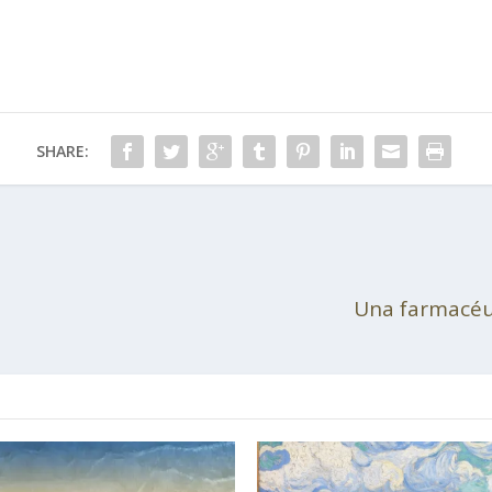
SHARE:
Una farmacéut