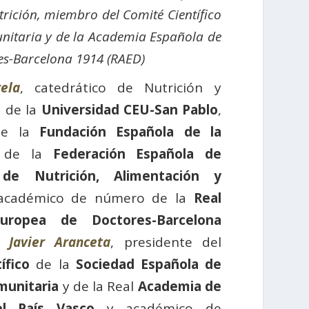
rición, miembro del Comité Científico
unitaria y de la Academia Española de
es-Barcelona 1914 (RAED)
ela
, catedrático de Nutrición y
 de la
Universidad CEU-San Pablo
,
 de la
Fundación Española de la
 de la
Federación Española de
 de Nutrición, Alimentación y
académico de número de la
Real
uropea de Doctores-Barcelona
);
Javier Aranceta
, presidente del
ífico
de la
Sociedad Española de
munitaria
y de la Real
Academia de
el País Vasco
y académico de