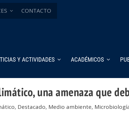
CES
CONTACTO
TICIAS Y ACTIVIDADES
ACADÉMICOS
PU
limático, una amenaza que de
mático
,
Destacado
,
Medio ambiente
,
Microbiologí