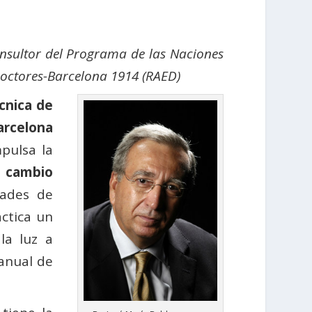
onsultor del Programa de las Naciones
octores-Barcelona 1914 (RAED)
cnica de
arcelona
pulsa la
l cambio
dades de
áctica un
la luz a
 anual de