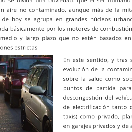
o se olvida una obviedad: que el ser humano 
r un aire no contaminado, aunque más de la mit
a de hoy se agrupa en grandes núcleos urban
ada básicamente por los motores de combustión. 
a medio y largo plazo que no estén basados en
ones estrictas.
En este sentido, y tras
evolución de la contamin
sobre la salud como sob
puntos de partida para
descongestión del vehícu
de electrificación tanto
taxis) como privado, pla
en garajes privados y de