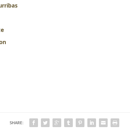
urribas
te
on
SHARE: