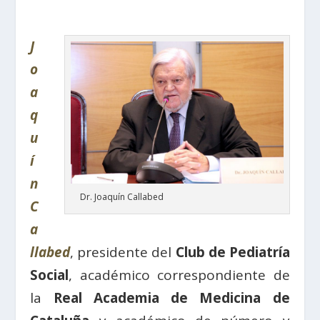
J
o
a
q
u
í
n
Dr. Joaquín Callabed
C
a
llabed
, presidente del
Club de Pediatría
Social
, académico correspondiente de
la
Real Academia de Medicina de