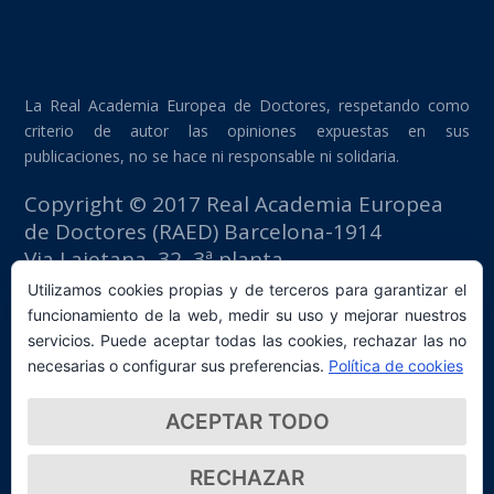
La Real Academia Europea de Doctores, respetando como
criterio de autor las opiniones expuestas en sus
publicaciones, no se hace ni responsable ni solidaria.
Copyright © 2017 Real Academia Europea
de Doctores (RAED) Barcelona-1914
Via Laietana, 32, 3ª planta
Edificio Fomento del Trabajo
Utilizamos cookies propias y de terceros para garantizar el
08003 Barcelona (España)
funcionamiento de la web, medir su uso y mejorar nuestros
tlf: +34 93 667 40 54
servicios. Puede aceptar todas las cookies, rechazar las no
secretaria@raed.academy
necesarias o configurar sus preferencias.
Política de cookies
Contacto y suscripción Newsletter
ACEPTAR TODO
Política de privacidad
RECHAZAR