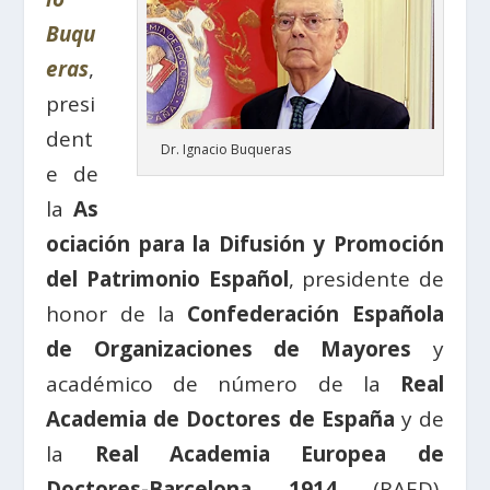
Buqu
eras
,
presi
dent
Dr. Ignacio Buqueras
e de
la
As
ociación para la Difusión y Promoción
del Patrimonio Español
, presidente de
honor de la
Confederación Española
de Organizaciones de Mayores
y
académico de número de la
Real
Academia de Doctores de España
y de
la
Real Academia Europea de
Doctores-Barcelona 1914
(RAED),