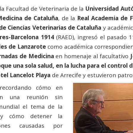
 la Facultad de Veterinaria de la
Universidad Aut
edicina de Cataluña
, de la
Real Academia de F
e Ciencias Veterinarias de Cataluña
y académic
res-Barcelona 1914
(RAED), ingresó el pasado 
des de Lanzarote
como académica correspondient
ornadas de Medicina
en homenaje al facultativo
que una sola salud, en la lucha para el control d
tel Lancelot Playa
de Arrecife y estuvieron patr
n recordando cómo en
en una reunión sin
mundial el tema de la
os y cómo detener la
iones causadas por