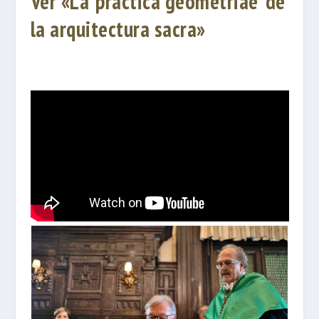
Ver «La ‘practica geometriae’ de
la arquitectura sacra»