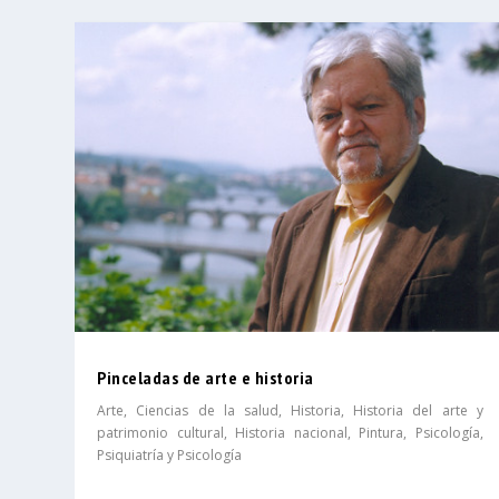
Pinceladas de arte e historia
Arte
,
Ciencias de la salud
,
Historia
,
Historia del arte y
patrimonio cultural
,
Historia nacional
,
Pintura
,
Psicología
,
Psiquiatría y Psicología