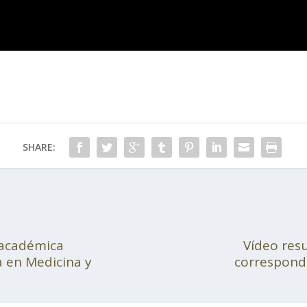
SHARE:
 académica
Vídeo res
a en Medicina y
correspondi