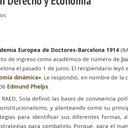
en Derecho y Economía
cos
ademia Europea de Doctores-Barcelona 1914
(RA
 acto de ingreso como académico de número de
Ju
lona el pasado 1 de junio. El recipiendario leyó 
nomía dinámica»
. Le respondió, en nombre de la 
006
Edmund Phelps
.
RAED, Sola definió las bases de convivencia polí
 constitucionalismo, y planteando como su princi
rategias para identificar sus diferentes formas
 estrategias para combatirlo. Porque, para el nu