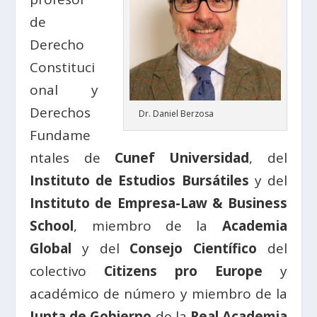
de
Derecho
Constituci
onal y
Derechos
Dr. Daniel Berzosa
Fundame
ntales de
Cunef Universidad
, del
Instituto de Estudios Bursátiles
y del
Instituto de Empresa-Law & Business
School
, miembro de la
Academia
Global
y del
Consejo Científico
del
colectivo
Citizens pro Europe
y
académico de número y miembro de la
Junta de Gobierno
de la
Real Academia