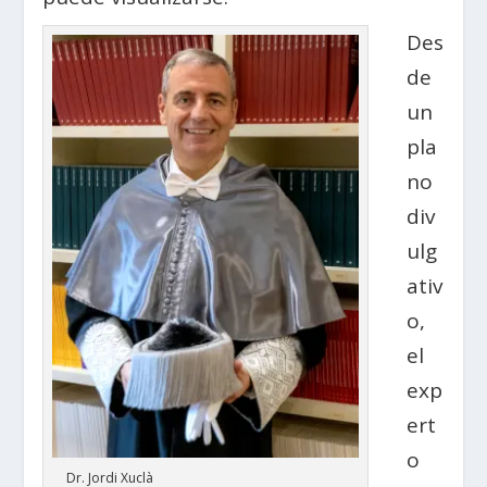
Des
de
un
pla
no
div
ulg
ativ
o,
el
exp
ert
o
Dr. Jordi Xuclà