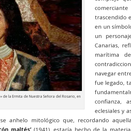
comerciant
trascendido e
en un símbolo
un personaj
Canarias, ref
marítima d
contradicc
navegar entre
fue legado, t
fundamentalm
a» de la Ermita de Nuestra Señora del Rosario, en
confianza, 
eclesiales y a
e anhelo mitológico que, recordando aquella
lcón maltés’
(1941), estaría hecho de la materia