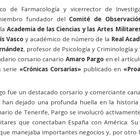
ico de Farmacología y vicerrector de Investi
miembro fundador del
Comité de Observació
 la
Academia de las Ciencias y las Artes Militare
aís Vasco
y académico de número de la
Real Aca
ernández
, profesor de Psicología y Criminología 
endario corsario canario
Amaro Pargo
en el artícu
 serie
«Crónicas Corsarias»
publicado en
«Proa
o fue un destacado corsario y comerciante canari
des han dejado una profunda huella en la histori
inario de Tenerife, Pargo se involucró activamente
litares que conectaban España con América. Su f
que manejaba importantes negocios y, por otro 