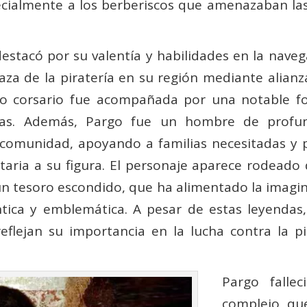
cialmente a los berberiscos que amenazaban las 
estacó por su valentía y habilidades en la naveg
aza de la piratería en su región mediante alianza
o corsario fue acompañada por una notable fo
rias. Además, Pargo fue un hombre de profun
omunidad, apoyando a familias necesitadas y pa
ria a su figura. El personaje aparece rodeado d
un tesoro escondido, que ha alimentado la imagin
ica y emblemática. A pesar de estas leyendas
eflejan su importancia en la lucha contra la pi
Pargo falle
complejo qu