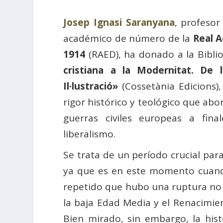
Josep Ignasi Saranyana
, profeso
académico de número de la
Real 
1914
(RAED), ha donado a la Biblio
cristiana a la Modernitat. De l
Il·lustració»
(Cossetània Edicions)
rigor histórico y teológico que abo
guerras civiles europeas a fina
liberalismo.
Se trata de un período crucial para
ya que es en este momento cuando
repetido que hubo una ruptura no s
la baja Edad Media y el Renacimient
Bien mirado, sin embargo, la histo