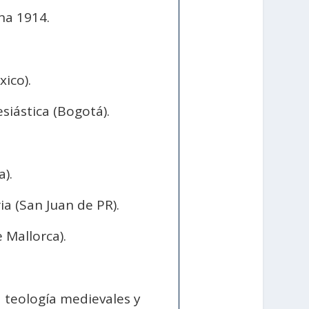
na 1914.
ico).
iástica (Bogotá).
).
a (San Juan de PR).
 Mallorca).
la teología medievales y