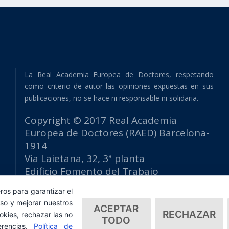
La Real Academia Europea de Doctores, respetando
como criterio de autor las opiniones expuestas en sus
publicaciones, no se hace ni responsable ni solidaria.
Copyright © 2017 Real Academia
Europea de Doctores (RAED) Barcelona-
1914
Via Laietana, 32, 3ª planta
Edificio Fomento del Trabajo
08003 Barcelona (España)
ros para garantizar el
tlf: +34 93 667 40 54
so y mejorar nuestros
ACEPTAR
secretaria@raed.academy
RECHAZAR
okies, rechazar las no
TODO
Contacto y suscripción Newsletter
erencias.
Política de