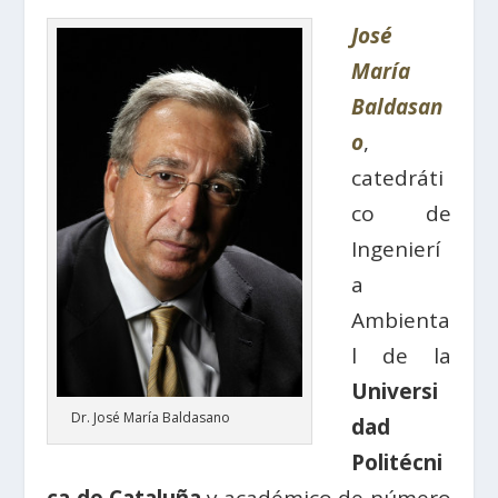
José
María
Baldasan
o
,
catedráti
co de
Ingenierí
a
Ambienta
l de la
Universi
Dr. José María Baldasano
dad
Politécni