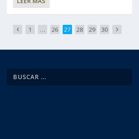
LEER MÁS
1
…
26
27
28
29
30