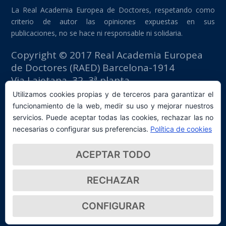
La Real Academia Europea de Doctores, respetando como
criterio de autor las opiniones expuestas en sus
publicaciones, no se hace ni responsable ni solidaria.
Copyright © 2017 Real Academia Europea
de Doctores (RAED) Barcelona-1914
Via Laietana, 32, 3ª planta
Edificio Fomento del Trabajo
Utilizamos cookies propias y de terceros para garantizar el
08003 Barcelona (España)
funcionamiento de la web, medir su uso y mejorar nuestros
tlf: +34 93 667 40 54
servicios. Puede aceptar todas las cookies, rechazar las no
secretaria@raed.academy
necesarias o configurar sus preferencias.
Política de cookies
Contacto y suscripción Newsletter
ACEPTAR TODO
Política de privacidad
RECHAZAR
CONFIGURAR
© 2026 Real Academia Europea de Doctores