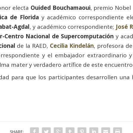
onor electa
Ouided Bouchamaoui
, premio Nobel 
ica de Florida
y académico correspondiente el
abat-Agdal
, y académico correspondiente;
José 
r-Centro Nacional de Supercomputación
y acad
cional
de la RAED,
Cecilia Kindelán
, profesora d
respondiente y el embajador extraordinario y
lma mater y verdadero artífice de este encuentro 
dad para que los participantes desarrollen una 
SHARE: