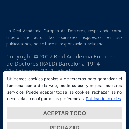
La Real Academia Europea de Doctores, respetando como
criterio de autor las opiniones expuestas en sus
publicaciones, no se hace ni responsable ni solidaria.
Copyright © 2017 Real Academia Europea
de Doctores (RAED) Barcelona-1914
Via Laietana, 32, 3ª planta
Edificio Fomento del Trabajo
Utilizamos cookies propias y de terceros para garantizar el
08003 Barcelona (España)
funcionamiento de la web, medir su uso y mejorar nuestros
tlf: +34 93 667 40 54
servicios. Puede aceptar todas las cookies, rechazar las no
secretaria@raed.academy
necesarias o configurar sus preferencias.
Política de cookies
Contacto y suscripción Newsletter
ACEPTAR TODO
Política de privacidad
RECHAZAR