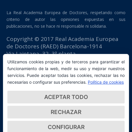
La Real Academia Europea de Doctores, respetando como
criterio de autor las opiniones expuestas en sus
publicaciones, no se hace ni responsable ni solidaria.
Copyright © 2017 Real Academia Europea
de Doctores (RAED) Barcelona-1914
Via Laietana, 32, 3ª planta
Edificio Fomento del Trabajo
Utilizamos cookies propias y de terceros para garantizar el
08003 Barcelona (España)
funcionamiento de la web, medir su uso y mejorar nuestros
tlf: +34 93 667 40 54
servicios. Puede aceptar todas las cookies, rechazar las no
secretaria@raed.academy
necesarias o configurar sus preferencias.
Política de cookies
Contacto y suscripción Newsletter
ACEPTAR TODO
Política de privacidad
RECHAZAR
CONFIGURAR