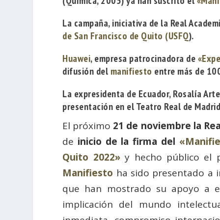
(Química, 2005) ya han suscrito el
«Mani
La campaña, iniciativa de la Real Academ
de San Francisco de Quito (USFQ
).
Huawei
, empresa patrocinadora de
«Expe
difusión del
manifiesto
entre más de 100
La expresidenta de Ecuador, Rosalía Arte
presentación en el Teatro Real de Madrid
El próximo
21 de noviembre la Re
de
inicio de la firma del
«Manifie
Quito 2022»
y hecho público el
Manifiesto
ha sido presentado a i
que han mostrado su apoyo a est
implicación del mundo intelectual