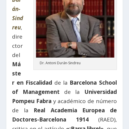
án-
Sind
reu
,
dire
ctor
del
Má
Dr. Antoni Durán-Sindreu
ste
r en Fiscalidad
de la
Barcelona School
of Management
de la
Universidad
Pompeu Fabra
y académico de número
de la
Real Academia Europea de
Doctores-Barcelona 1914
(RAED),
critica en el artículo
«¡Barra libre!»
, que