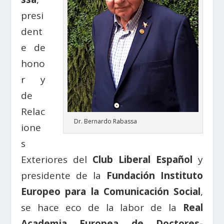
presi
dent
e de
hono
r y
de
Relac
Dr. Bernardo Rabassa
ione
s
Exteriores del
Club Liberal Español
y
presidente de la
Fundación Instituto
Europeo para la Comunicación Social
,
se hace eco de la labor de la
Real
Academia Europea de Doctores-