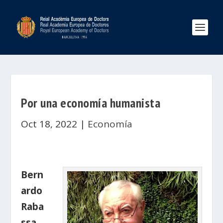
Por una economía humanista
Oct 18, 2022
|
Economía
Bern
ardo
Raba
ssa
,