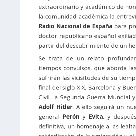
extraordinario y académico de hon
la comunidad académica la entrevi
Radio Nacional de España
para pre
doctor republicano español exilia
partir del descubrimiento de un hec
Se trata de un relato profund
tiempos convulsos, que aborda la
sufrirán las vicisitudes de su tiem
final del siglo XIX, Barcelona y Bu
Civil, la Segunda Guerra Mundial y
Adolf Hitler
. A ello seguirá un nu
general
Perón
y
Evita
, y después
definitiva, un homenaje a las leal
reivindicativa de la emigración y e