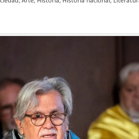
ociedad
,
Arte
,
Historia
,
Historia nacional
,
Literatu