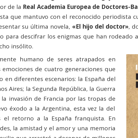
or de la
Real Academia Europea de Doctores-Ba
sta que mantuvo con el reconocido periodista c
sentar su última novela,
«El hijo del doctor»
, d
do para descifrar los enigmas que han rodeado a 
ho insólito.
amente humano de seres atrapados en
s emociones de cuatro generaciones que
po en diferentes escenarios: la España del
enos Aires; la Segunda República, la Guerra
 la invasión de Francia por las tropas de
evo éxodo a la Argentina, esta vez la del
 el retorno a la España franquista. En
tades, la amistad y el amor y una memoria
l exilio que arrastró a decenas de millones