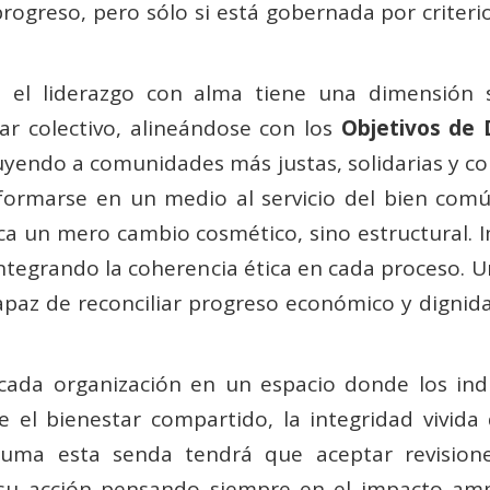
rogreso, pero sólo si está gobernada por criteri
e el liderazgo con alma tiene una dimensión s
ar colectivo, alineándose con los
Objetivos de 
uyendo a comunidades más justas, solidarias y co
formarse en un medio al servicio del bien comú
ca un mero cambio cosmético, sino estructural. I
 integrando la coherencia ética en cada proceso.
capaz de reconciliar progreso económico y dignid
r cada organización en un espacio donde los in
el bienestar compartido, la integridad vivida 
suma esta senda tendrá que aceptar revisione
r su acción pensando siempre en el impacto amp