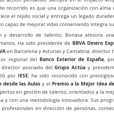
ste recorrido es que una organización con alma n
lece el tejido social y entrega un legado durad
ido capaz de mejorar vidas conservando íntegra s
n y desarrollo de talento, Bonasa atesora un
umanos. Ha sido presidente de
BBVA Dinero Exp
VA
en Barcelona y Asturias y Cantabria, director t
tor regional del
Banco Exterior de España
, p
director asociado del
Grupo Actúa
y presiden
DG por
IESE
, ha sido reconocido con prestigi
n desde las Aulas
y el
Premio a la Mejor Idea d
ertos en gestión de talento, orientados a la mej
esa y con una metodología innovadora. Sus progra
profesionales en dirección de personas, consec