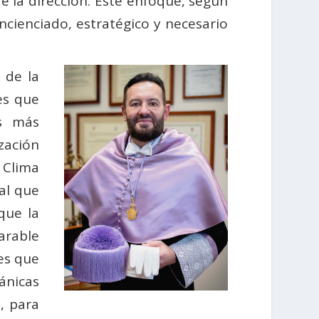
e la dirección. Este enfoque, según
cienciado, estratégico y necesario
 de la
es que
as más
zación
 Clima
al que
que la
arable
es que
ánicas
l, para