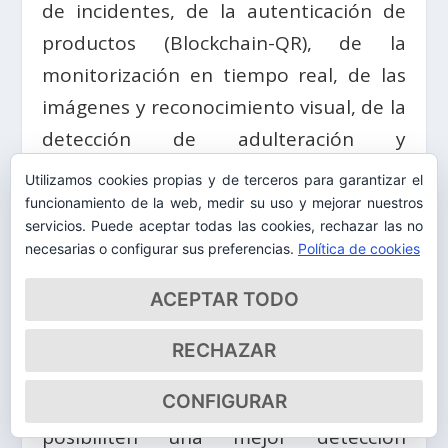
de incidentes, de la autenticación de
productos (Blockchain-QR), de la
monitorización en tiempo real, de las
imágenes y reconocimiento visual, de la
detección de adulteración y
falsificación, de modelos predictivos,
Utilizamos cookies propias y de terceros para garantizar el
del análisis de datos de transacciones y
funcionamiento de la web, medir su uso y mejorar nuestros
servicios. Puede aceptar todas las cookies, rechazar las no
del seguimiento de la cadena de
necesarias o configurar sus preferencias.
Política de cookies
suministro.
ACEPTAR TODO
Otro de los objetivos de aplicación de la
IA en el campo de la alimentación debe
RECHAZAR
ser la garantía de la seguridad
CONFIGURAR
alimentaria a partir de métodos que
posibiliten una mejor detección