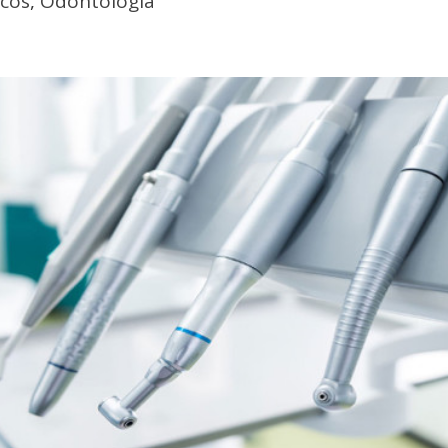
icos
,
Odontología