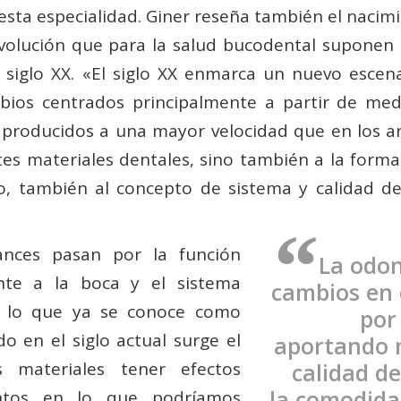
esta especialidad. Giner reseña también el nacim
evolución que para la salud bucodental suponen l
l siglo XX. «El siglo XX enmarca un nuevo escen
ios centrados principalmente a partir de med
s, producidos a una mayor velocidad que en los a
es materiales dentales, sino también a la forma 
no, también al concepto de sistema y calidad de
“
ances pasan por la función
La odon
nte a la boca y el sistema
cambios en e
e lo que ya se conoce como
por
do en el siglo actual surge el
aportando m
materiales tener efectos
calidad de
la comodida
entos en lo que podríamos