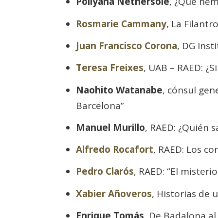
Pollyana Nethersole
, ¿Qué hem
Rosmarie Cammany
, La Filant
Juan Francisco Corona
, DG Inst
Teresa Freixes
, UAB – RAED: ¿S
Naohito Watanabe
, cónsul gen
Barcelona”
Manuel Murillo
, RAED: ¿Quién s
Alfredo Rocafort
, RAED: Los co
Pedro Clarós
, RAED: “El misteri
Xabier Añoveros
, Historias de
Enrique Tomás
, De Badalona al