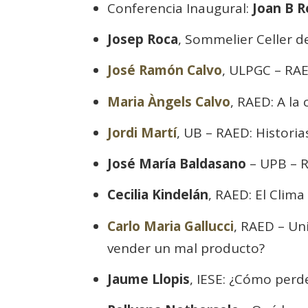
Conferencia Inaugural:
Joan B R
Josep Roca
, Sommelier Celler d
José Ramón Calvo
, ULPGC – RAE
Maria Àngels Calvo
, RAED: A la
Jordi Martí
, UB – RAED: Histori
José María Baldasano
– UPB – R
Cecilia Kindelán
, RAED: El Clim
Carlo Maria Gallucci
, RAED – Un
vender un mal producto?
Jaume Llopis
, IESE: ¿Cómo perd