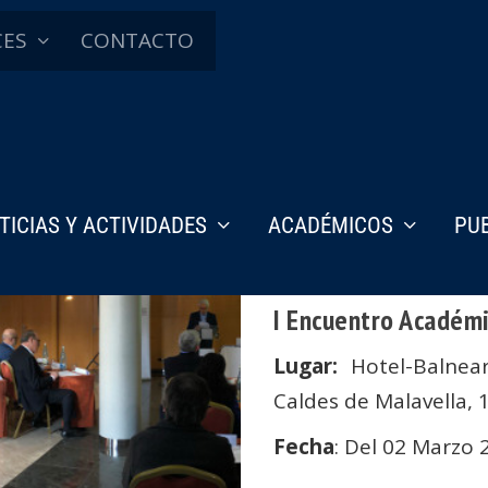
CES
CONTACTO
TICIAS Y ACTIVIDADES
ACADÉMICOS
PU
I Encuentro Académi
Lugar:
Hotel-Balnea
Caldes de Malavella, 
Fecha
: Del 02 Marzo 