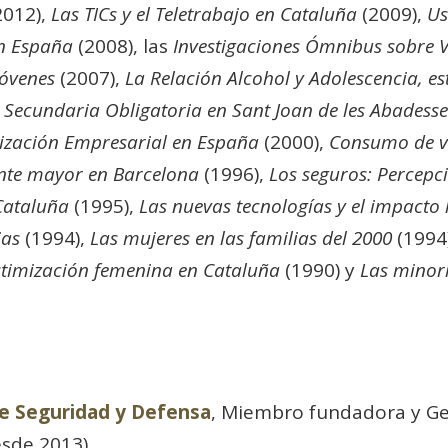
2012),
Las TICs y el Teletrabajo en Cataluña
(2009),
Us
en España
(2008), las
Investigaciones Ómnibus sobre V
Jóvenes
(2007),
La Relación Alcohol y Adolescencia, es
 Secundaria Obligatoria en Sant Joan de les Abadesse
rización Empresarial en España
(2000),
Consumo de v
ente mayor en Barcelona
(1996),
Los seguros: Percepci
Cataluña
(1995),
Las nuevas tecnologías y el impacto 
ias
(1994),
Las mujeres en las familias del 2000
(1994
ctimización femenina en Cataluña
(1990) y
Las minorí
de Seguridad y Defensa
, Miembro fundadora y Ge
sde 2013).