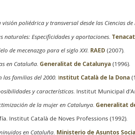
 visión poliédrica y transversal desde las Ciencias de
as naturales: Especificidades y aportaciones
.
Tenacat
elo de mecenazgo para el siglo XXI
.
RAED
(2007).
vas en Cataluña
.
Generalitat de Catalunya
(1996).
 las familias del 2000
.
I
nstitut Català de la Dona
(
sibilidades y características
. Institut Municipal d’A
ictimización de la mujer en Catalunya
.
Generalitat d
ía. Institut Català de Noves Professions (1992).
minuidos en Cataluña
.
Ministerio de Asuntos Socia