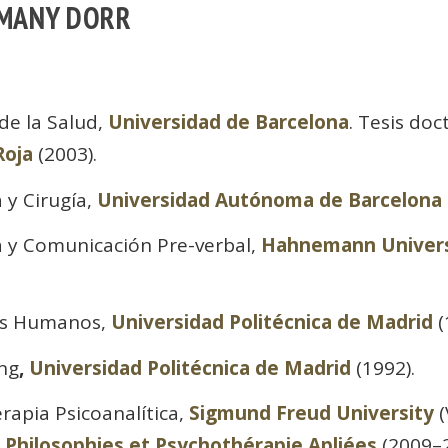
MMANY DORR
de la Salud,
Universidad de Barcelona
. Tesis doct
Roja
(2003).
 y Cirugía,
Universidad Autónoma de Barcelona
a y Comunicación Pre-verbal,
Hahnemann Univers
os Humanos,
Universidad Politécnica de Madrid
(
ng
,
Universidad Politécnica de Madrid
(1992).
rapia Psicoanalítica,
Sigmund Freud University
(
Philosophies et Psychothérapie Apliées
(2009–2