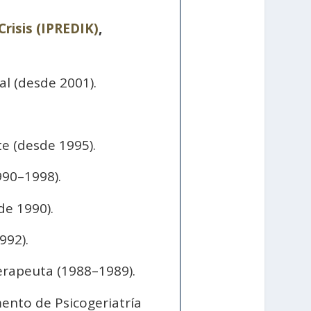
risis (IPREDIK)
,
al (desde 2001).
te (desde 1995).
990–1998).
de 1990).
992).
erapeuta (1988–1989).
mento de Psicogeriatría