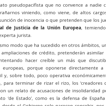
lato pseudopacifista que no convence a nadie 
añarnos viniendo, como viene, de altos cargos p
sunción de inocencia o que pretenden que los j
al de Justicia de la Unión Europea
, temiendo
xperta jurista.
ismo modo que ha sucedido en otros ámbitos, u
 ampliaciones de crédito, pretenderán asimilar 
ntentando hacer creíble un más que discutib
s europeas, porque oponerse directamente a 
cil y, sobre todo, poco operativa económicamen
 para terminar de rizar el rizo, los ‘creadores 
con un relato de acusaciones de insolidaridad p
nto ‘de Estado’, como es la defensa de España
desde el Gobierno solo parecen concebir, por 