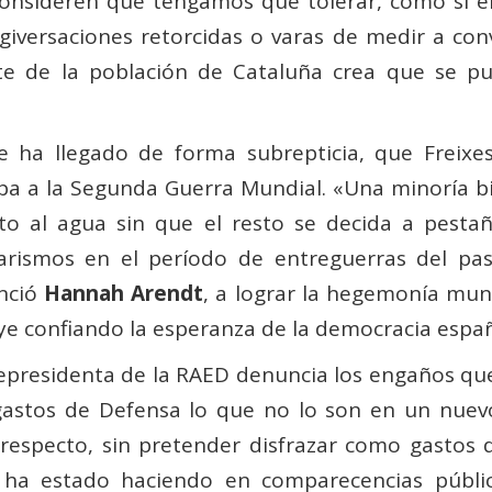
consideren que tengamos que tolerar, como si el
ergiversaciones retorcidas o varas de medir a c
e de la población de Cataluña crea que se pue
se ha llegado de forma subrepticia, que Freix
pa a la Segunda Guerra Mundial. «Una minoría b
gato al agua sin que el resto se decida a pesta
tarismos en el período de entreguerras del pas
enció
Hannah Arendt
, a lograr la hegemonía mund
e confiando la esperanza de la democracia español
icepresidenta de la RAED denuncia los engaños que
astos de Defensa lo que no lo son en un nuevo e
l respecto, sin pretender disfrazar como gastos 
 ha estado haciendo en comparecencias públi