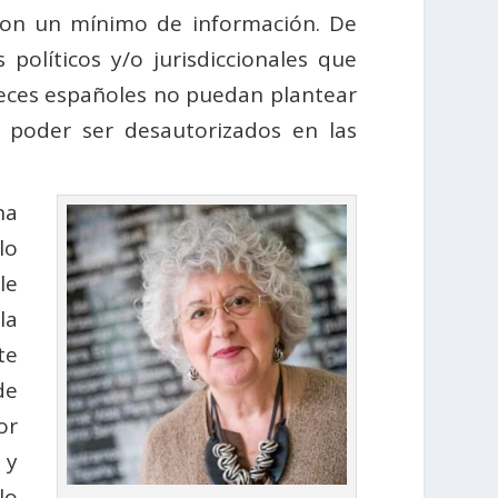
con un mínimo de información. De
olíticos y/o jurisdiccionales que
ueces españoles no puedan plantear
 poder ser desautorizados en las
na
lo
le
la
te
de
or
 y
lo