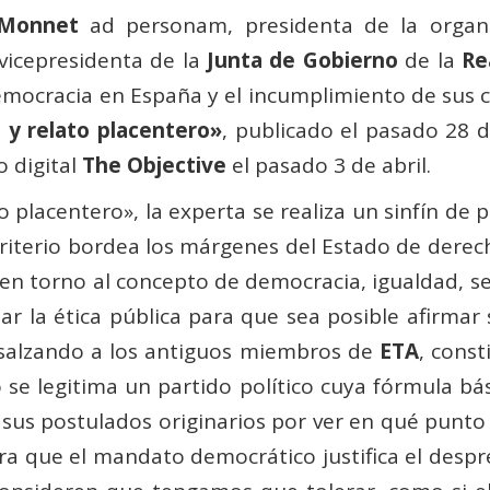
 Monnet
ad personam, presidenta de la organi
icepresidenta de la
Junta de Gobierno
de la
Re
democracia en España y el incumplimiento de sus
 y relato placentero»
, publicado el pasado 28 
o digital
The Objective
el pasado 3 de abril.
 placentero», la experta se realiza un sinfín de p
criterio bordea los márgenes del Estado de derec
 en torno al concepto de democracia, igualdad, s
 la ética pública para que sea posible afirmar
ensalzando a los antiguos miembros de
ETA
, cons
e legitima un partido político cuya fórmula bás
 sus postulados originarios por ver en qué punt
ra que el mandato democrático justifica el despr