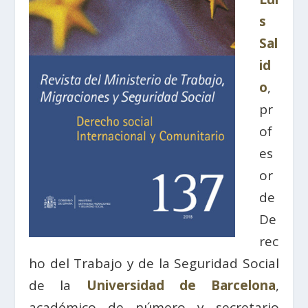
s
Sal
id
o
,
pr
of
es
or
de
De
rec
ho del Trabajo y de la Seguridad Social
de la
Universidad de Barcelona
,
académico de número y secretario