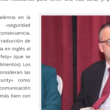
alencia en la
 «seguridad
nsecuencia,
 traducción de
a en inglés al
afety» (que se
limentos). Los
onsideran las
curity» como
comunicación
a más bien con