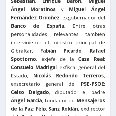
Sebastián
,
Enrique Barón
,
Miguel
Ángel Moratinos
y
Miguel Ángel
Fernández Ordoñez
, exgobernador del
Banco de España
. Entre otras
personalidades relevantes también
intervinieron el ministro principal de
Gibraltar,
Fabián Picardo
;
Rafael
Spottorno
, exjefe de la
Casa Real
;
Consuelo Madrigal
, exfiscal general del
Estado;
Nicolás Redondo Terreros
,
exsecretario general del
PSE-PSOE
;
Celso Delgado
, diputado; el padre
Ángel García
, fundador de
Mensajeros
de la Paz
;
Félix Sanz Roldán
, exdirector