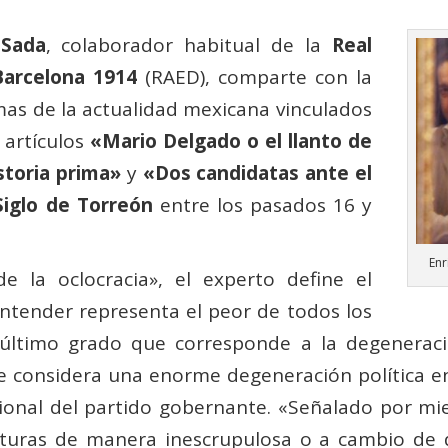
 Sada
, colaborador habitual de la
Real
arcelona 1914
(RAED), comparte con la
as de la actualidad mexicana vinculados
 artículos
«
Mario Delgado o el llanto de
storia prima»
y
«Dos candidatas ante el
Siglo de Torreón
entre los pasados 16 y
Enr
e la oclocracia», el experto define el
entender representa el peor de todos los
o último grado que corresponde a la degenerac
e considera una enorme degeneración política en
cional del partido gobernante. «Señalado por m
turas de manera inescrupulosa o a cambio de di