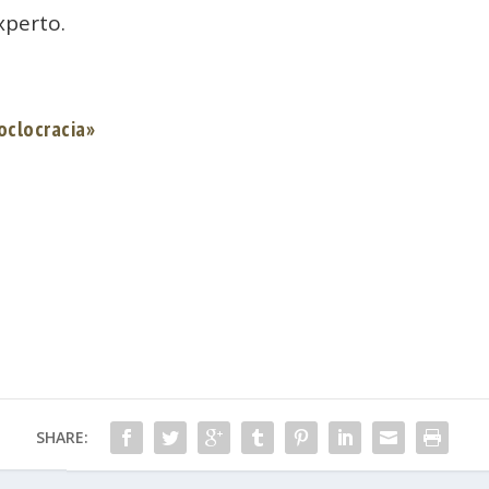
xperto.
 oclocracia»
SHARE: