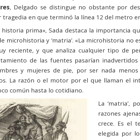
ores
, Delgado se distingue no obstante por de
 tragedia en que terminó la línea 12 del metro en
e historia prima», Sada destaca la importancia qu
de microhistoria y ‘matria’. «La microhistoria n
 muy reciente, y que analiza cualquier tipo de 
tamiento de las fuentes pasarían inadvertidos
mbres y mujeres de pie, por ser nada menos q
s. La razón o el motor por el que llaman el inte
oco común hasta lo cotidiano.
La ‘matria’, p
razones ajena
crece. Es el te
elegida por l