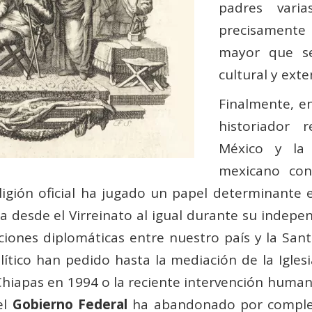
padres varia
precisamente
mayor que se
cultural y ext
Finalmente, en
historiador 
México y la 
mexicano con
eligión oficial ha jugado un papel determinante
za desde el Virreinato al igual durante su indep
aciones diplomáticas entre nuestro país y la San
tico han pedido hasta la mediación de la Iglesia 
Chiapas en 1994 o la reciente intervención humani
el
Gobierno Federal
ha abandonado por complet